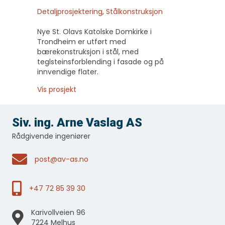
Detaljprosjektering
,
Stålkonstruksjon
Nye St. Olavs Katolske Domkirke i
Trondheim er utført med
bærekonstruksjon i stål, med
teglsteinsforblending i fasade og på
innvendige flater.
about St. Olavs Domkirke
Vis prosjekt
Siv. ing. Arne Vaslag AS
Rådgivende ingeniører
post@av-as.no
+47 72 85 39 30
Karivollveien 96
7224 Melhus